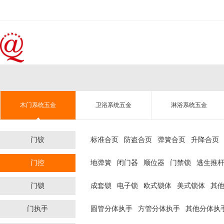
木门系统五金
卫浴系统五金
淋浴系统五金
门铰
标准合页
防盗合页
弹簧合页
升降合页
门控
地弹簧
闭门器
顺位器
门禁锁
逃生推
门锁
成套锁
电子锁
欧式锁体
美式锁体
其
门执手
圆管分体执手
方管分体执手
其他分体执