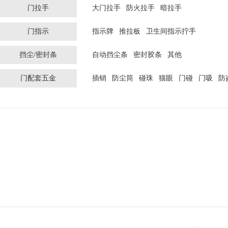
门拉手
大门拉手
防火拉手
暗拉手
门指示
指示牌
推拉板
卫生间指示拧手
挡尘/密封条
自动挡尘条
密封胶条
其他
门配套五金
插销
防尘筒
碰珠
猫眼
门碰
门吸
防