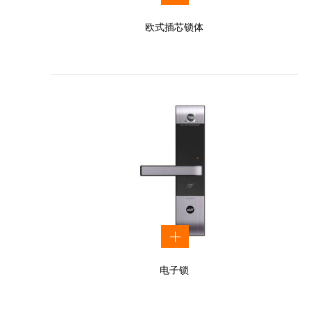
欧式插芯锁体
电子锁