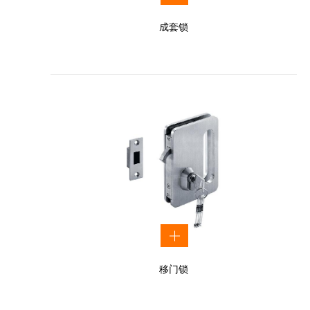
成套锁
移门锁