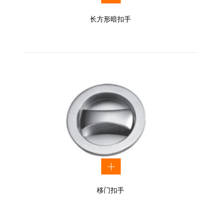
长方形暗扣手
移门扣手