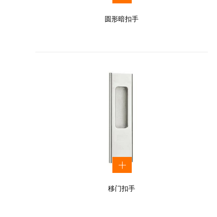
圆形暗扣手
移门扣手