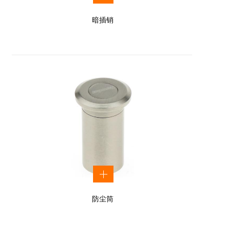
暗插销
防尘筒