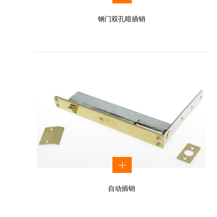
钢门双孔暗插销
自动插销