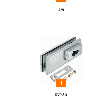
上夹
底装锁夹