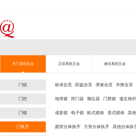
木门系统五金
卫浴系统五金
淋浴系统五金
门铰
标准合页
防盗合页
弹簧合页
升降合页
门控
地弹簧
闭门器
顺位器
门禁锁
逃生推
门锁
成套锁
电子锁
欧式锁体
美式锁体
其
门执手
圆管分体执手
方管分体执手
其他分体执