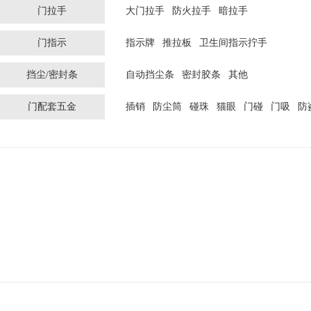
门拉手
大门拉手
防火拉手
暗拉手
门指示
指示牌
推拉板
卫生间指示拧手
挡尘/密封条
自动挡尘条
密封胶条
其他
门配套五金
插销
防尘筒
碰珠
猫眼
门碰
门吸
防