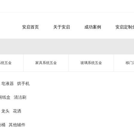
安启首页
关于安启
成功案例
安启定制
系统五金
家具系统五金
玻璃系统五金
移门
皂液器
烘手机
厕纸盒
清洁刷
龙头
花洒
圾桶
其他辅件