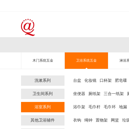
木门系统五金
卫浴系统五金
淋浴
洗漱系列
台盆
化妆镜
口杯架
肥皂碟
卫生间系列
坐便器
厕纸架
三合一纸架
浴室系列
浴巾架
毛巾杆
毛巾环
地漏
其他卫浴辅件
衣钩
绳钟
置物架
网篮
垃