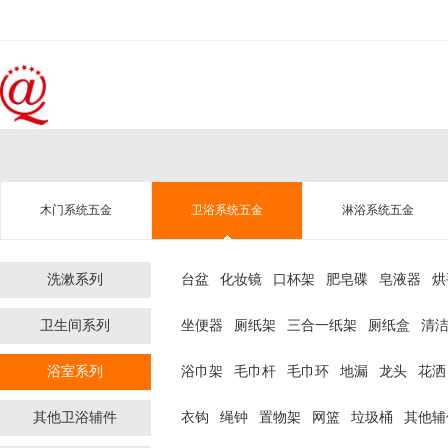
木门系统五金
卫浴系统五金
淋浴系统五金
洗漱系列
台盆
化妆镜
口杯架
肥皂碟
皂液器
烘
卫生间系列
坐便器
厕纸架
三合一纸架
厕纸盒
清
浴室系列
浴巾架
毛巾杆
毛巾环
地漏
龙头
花洒
其他卫浴辅件
衣钩
绳钟
置物架
网篮
垃圾桶
其他辅