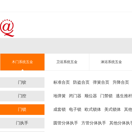
木门系统五金
卫浴系统五金
淋浴系统五金
门铰
标准合页
防盗合页
弹簧合页
升降合页
门控
地弹簧
闭门器
顺位器
门禁锁
逃生推
门锁
成套锁
电子锁
欧式锁体
美式锁体
其
门执手
圆管分体执手
方管分体执手
其他分体执