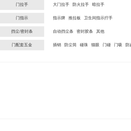
门拉手
大门拉手
防火拉手
暗拉手
门指示
指示牌
推拉板
卫生间指示拧手
挡尘/密封条
自动挡尘条
密封胶条
其他
门配套五金
插销
防尘筒
碰珠
猫眼
门碰
门吸
防