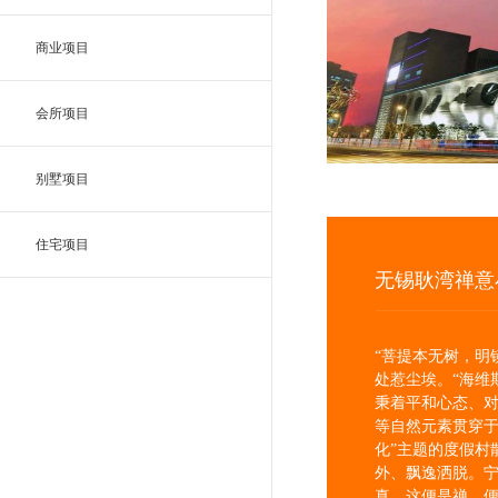
商业项目
会所项目
别墅项目
住宅项目
无锡耿湾禅意
“菩提本无树，明
处惹尘埃。“海维
秉着平和心态、
等自然元素贯穿于
化”主题的度假村
外、飘逸洒脱。
真，这便是禅，